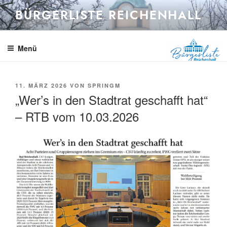
Zum
BÜRGERLISTE REICHENHALL
Inhalt
springen
Menü
VERÖFFENTLICHT
11. MÄRZ 2026
VON
SPRINGM
AM
„Wer’s in den Stadtrat geschafft hat“
– RTB vom 10.03.2026