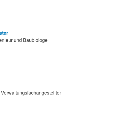
ster
nieur und Baubiologe
Verwaltungs­fachangestellter