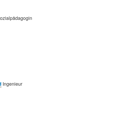
ozialpädagogin
d
Ingenieur